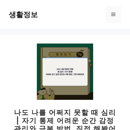
컨
텐
생활정보
메
츠
로
뉴
건
너
뛰
기
나도 나를 어쩌지 못할 때 심리
| 자기 통제 어려운 순간 감정
관리와 극복 방법, 직접 해봤어