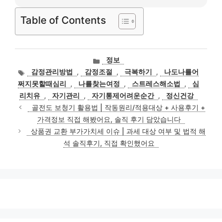
Table of Contents
카
정보
테
태
감정관리방법
,
감정조절
,
극복하기
,
나도나를어
고
그
쩌지못할때심리
,
나를찾는여정
,
스트레스해소법
,
심
리
리치유
,
자기관리
,
자기통제어려운순간
,
정신건강
골전도 보청기 활용법 | 작동원리/적용대상 + 사용후기 +
가격정보 직접 해봤어요, 솔직 후기 담았습니다
상품권 교환 부가가치세 이슈 | 과세 대상 여부 및 법적 해
석 솔직후기, 직접 확인했어요