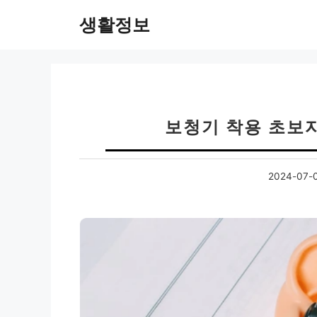
컨
생활정보
텐
츠
로
건
너
뛰
보청기 착용 초보자
기
2024-07-