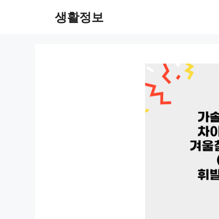
컨
생활정보
텐
츠
로
건
너
뛰
기