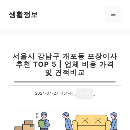
컨
텐
생활정보
메
츠
로
뉴
건
너
뛰
기
서울시 강남구 개포동 포장이사
추천 TOP 5 | 업체 비용 가격
및 견적비교
2024-04-27
작성자:
admin