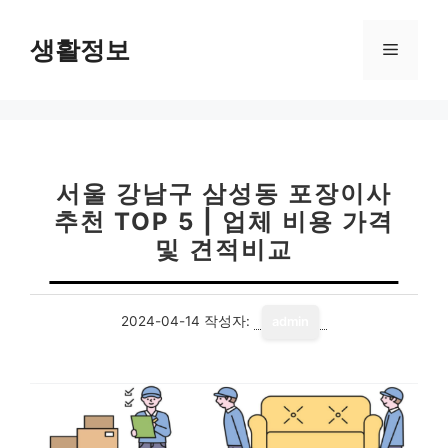
컨
텐
생활정보
메
츠
로
뉴
건
너
뛰
기
서울 강남구 삼성동 포장이사
추천 TOP 5 | 업체 비용 가격
및 견적비교
2024-04-14
작성자:
admin