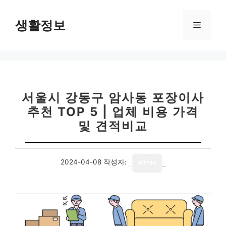
컨
텐
생활정보
메
츠
로
뉴
건
너
뛰
기
서울시 강동구 암사동 포장이사
추천 TOP 5 | 업체 비용 가격
및 견적비교
2024-04-08
작성자:
admin