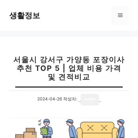
컨
텐
생활정보
메
츠
로
뉴
건
너
뛰
기
서울시 강서구 가양동 포장이사
추천 TOP 5 | 업체 비용 가격
및 견적비교
2024-04-26
작성자:
admin