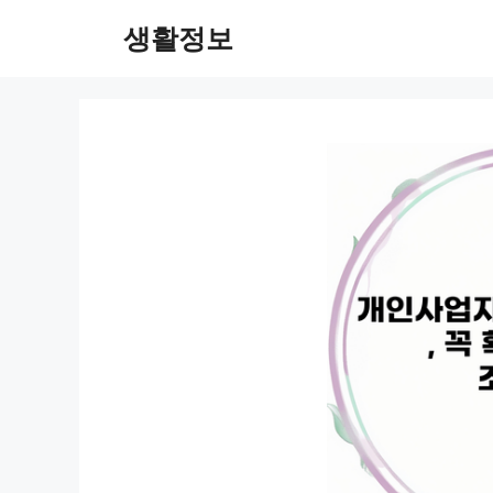
컨
생활정보
텐
츠
로
건
너
뛰
기