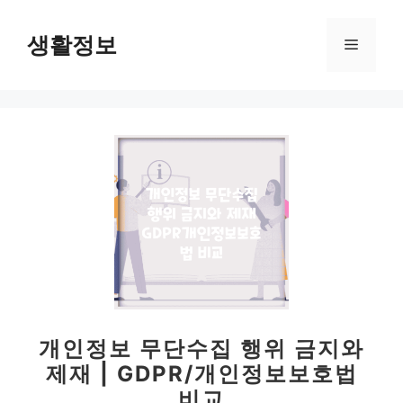
컨
텐
생활정보
메
츠
로
뉴
건
너
뛰
기
개인정보 무단수집 행위 금지와
제재 | GDPR/개인정보보호법
비교