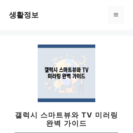
컨
텐
생활정보
메
츠
로
뉴
건
너
뛰
기
갤럭시 스마트뷰와 TV 미러링
완벽 가이드