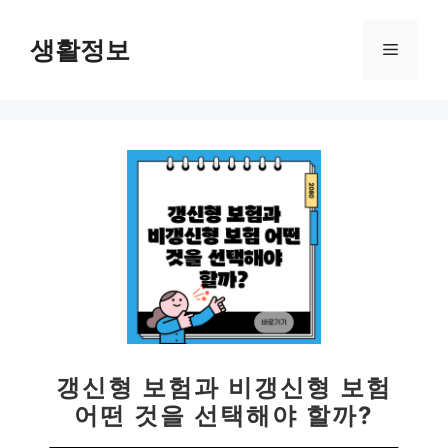
컨
텐
생활정보
메
츠
로
뉴
건
너
뛰
기
갱신형 보험과 비갱신형 보험
어떤 것을 선택해야 할까?