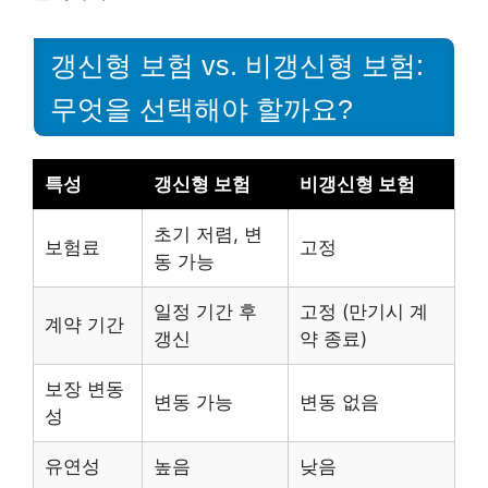
갱신형 보험 vs. 비갱신형 보험:
무엇을 선택해야 할까요?
특성
갱신형 보험
비갱신형 보험
초기 저렴, 변
보험료
고정
동 가능
일정 기간 후
고정 (만기시 계
계약 기간
갱신
약 종료)
보장 변동
변동 가능
변동 없음
성
유연성
높음
낮음