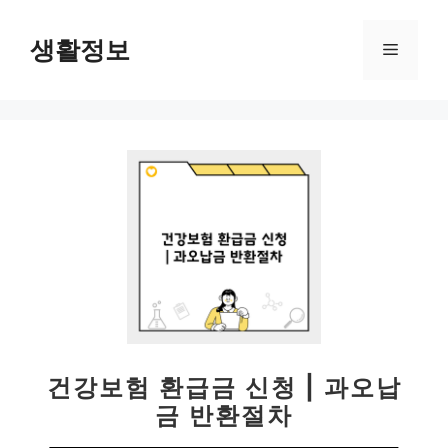
컨
텐
생활정보
메
츠
로
뉴
건
너
뛰
기
건강보험 환급금 신청 | 과오납
금 반환절차