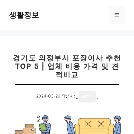
컨
텐
생활정보
메
츠
로
뉴
건
너
뛰
기
경기도 의정부시 포장이사 추천
TOP 5 | 업체 비용 가격 및 견
적비교
2024-03-26
작성자:
admin