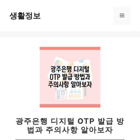
컨
텐
생활정보
메
츠
로
뉴
건
너
뛰
기
광주은행 디지털 OTP 발급 방
법과 주의사항 알아보자