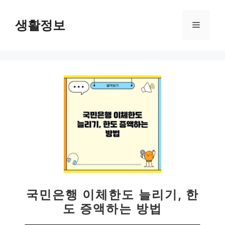
컨
텐
생활정보
메
츠
로
뉴
건
너
뛰
기
국민은행 이체한도 늘리기, 한
도 증액하는 방법