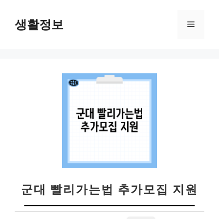
컨
텐
생활정보
메
츠
로
뉴
건
너
뛰
기
군대 빨리가는법 추가모집 지원