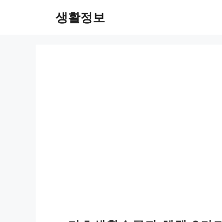
컨
생활정보
텐
츠
로
건
너
뛰
기초생활수급자 혜택 9가
기
2024-08-