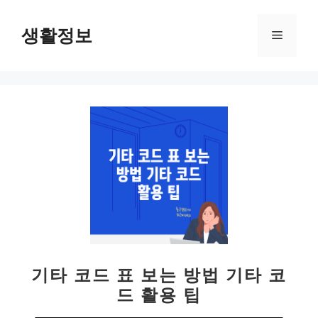
컨
텐
생활정보
메
츠
로
뉴
건
너
뛰
기
기타 코드 표 보는 방법 기타 코
드 활용 팁