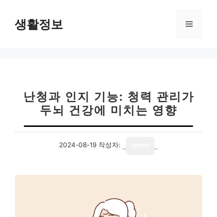
컨
텐
생활정보
메
츠
로
뉴
건
너
뛰
기
난청과 인지 기능: 청력 관리가
두뇌 건강에 미치는 영향
2024-08-19
작성자:
admin