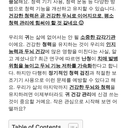
중요
해요. 청력 기기 사용, 청력 운동 등 다양한 방
법으로 청력 기능을 개선하고 유지할 수 있습니다.
건강한 청력은 곧 건강한 두뇌로 이어지므로, 평소
청력 관리에 힘써야 할 것 같네요 🙂
우리의
귀
는 삶에 없어서는 안 될
소중한 감각기관
이에요. 건강한
청력
을 유지하는 것이 우리의
인지
능력과 두뇌 건강
에 많은 영향을 미친다는 사실, 알
고 계셨나요? 최근 연구에 따르면
난청
이
치매 발병
위험을 높이고 두뇌 기능 저하를 가속화
한다고 합니
다. 하지만 다행히
정기적인 청력 검진
과 적절한 보
조기기 사용으로 이런 문제를 예방할 수 있다고 해
요. 우리가 삶의 마지막까지
건강한 두뇌와 청력
을
유지하려면 이제부터라도
귀 건강 관리
에 신경 쓰는
것이 중요할 거예요. 작은 관심으로 시작해 보면 어
떨까요?
Table of Contents