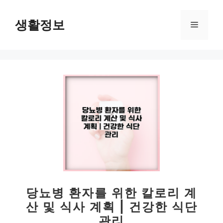
컨
텐
생활정보
메
츠
로
뉴
건
너
뛰
기
당뇨병 환자를 위한 칼로리 계
산 및 식사 계획 | 건강한 식단
관리