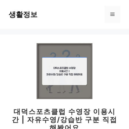
컨
텐
생활정보
메
츠
로
뉴
건
너
뛰
기
대덕스포츠클럽 수영장 이용시
간 | 자유수영/강습반 구분 직접
해봤어요