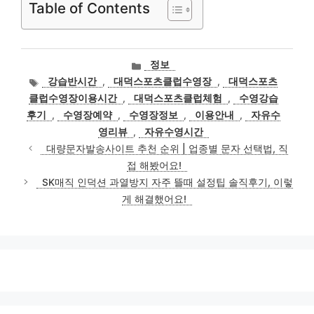
Table of Contents
카
정보
테
태
강습반시간
,
대덕스포츠클럽수영장
,
대덕스포츠
고
그
클럽수영장이용시간
,
대덕스포츠클럽체험
,
수영강습
리
후기
,
수영장예약
,
수영장정보
,
이용안내
,
자유수
영리뷰
,
자유수영시간
대량문자발송사이트 추천 순위 | 업종별 문자 선택법, 직
접 해봤어요!
SK매직 인덕션 과열방지 자주 뜰때 설정팁 솔직후기, 이렇
게 해결했어요!