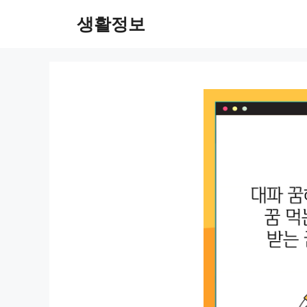
컨
생활정보
텐
츠
로
건
너
뛰
기