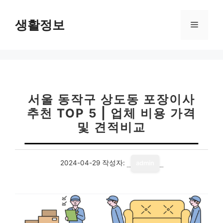
컨
텐
생활정보
메
츠
로
뉴
건
너
뛰
기
서울 동작구 상도동 포장이사
추천 TOP 5 | 업체 비용 가격
및 견적비교
2024-04-29
작성자:
admin