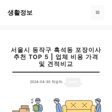
컨
텐
생활정보
메
츠
로
뉴
건
너
뛰
기
서울시 동작구 흑석동 포장이사
추천 TOP 5 | 업체 비용 가격
및 견적비교
2024-04-30
작성자:
admin