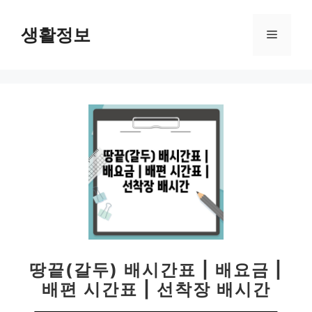
컨
텐
생활정보
메
츠
로
뉴
건
너
뛰
기
땅끝(갈두) 배시간표 | 배요금 |
배편 시간표 | 선착장 배시간