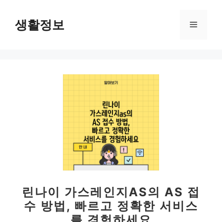
컨
텐
생활정보
메
츠
로
뉴
건
너
뛰
기
린나이 가스레인지AS의 AS 접
수 방법, 빠르고 정확한 서비스
를 경험하세요