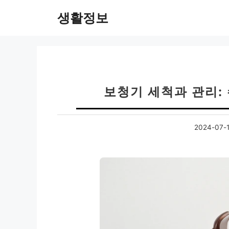
컨
생활정보
텐
츠
로
건
너
뛰
보청기 세척과 관리:
기
2024-07-