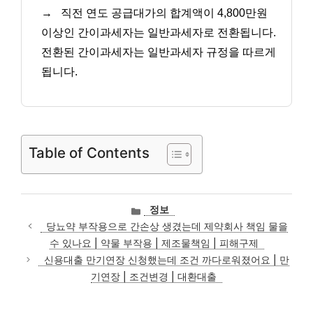
→
직전 연도 공급대가의 합계액이 4,800만원
이상인 간이과세자는 일반과세자로 전환됩니다.
전환된 간이과세자는 일반과세자 규정을 따르게
됩니다.
Table of Contents
카
정보
테
당뇨약 부작용으로 간손상 생겼는데 제약회사 책임 물을
고
수 있나요 | 약물 부작용 | 제조물책임 | 피해구제
리
신용대출 만기연장 신청했는데 조건 까다로워졌어요 | 만
기연장 | 조건변경 | 대환대출