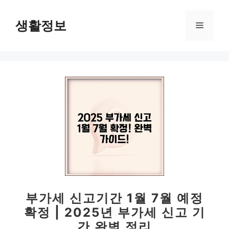
컨
텐
생활정보
메
츠
로
뉴
건
너
뛰
기
부가세 신고기간 1월 7월 예정
확정 | 2025년 부가세 신고 기
간 완벽 정리