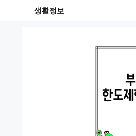
컨
생활정보
텐
츠
로
건
너
뛰
기