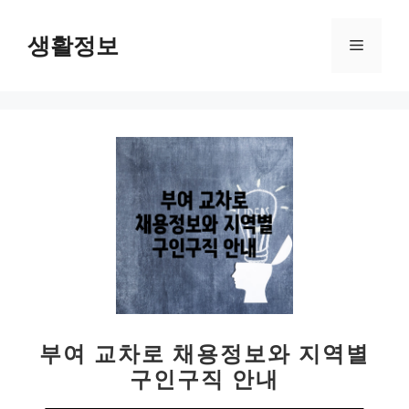
컨
텐
생활정보
메
츠
로
뉴
건
너
뛰
기
부여 교차로 채용정보와 지역별
구인구직 안내