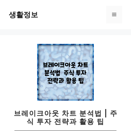
컨
텐
생활정보
메
츠
로
뉴
건
너
뛰
기
브레이크아웃 차트 분석법 | 주
식 투자 전략과 활용 팁