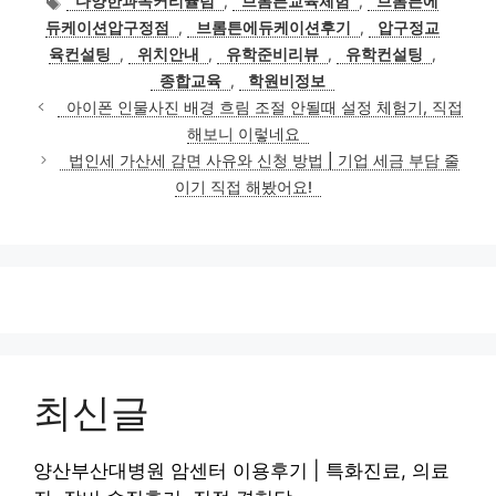
다양한과목커리큘럼
,
브롬튼교육체험
,
브롬튼에
고
그
듀케이션압구정점
,
브롬튼에듀케이션후기
,
압구정교
리
육컨설팅
,
위치안내
,
유학준비리뷰
,
유학컨설팅
,
종합교육
,
학원비정보
아이폰 인물사진 배경 흐림 조절 안될때 설정 체험기, 직접
해보니 이렇네요
법인세 가산세 감면 사유와 신청 방법 | 기업 세금 부담 줄
이기 직접 해봤어요!
최신글
양산부산대병원 암센터 이용후기 | 특화진료, 의료