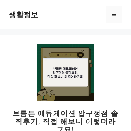
컨
텐
생활정보
메
츠
로
뉴
건
너
뛰
기
브롬튼 에듀케이션 압구정점 솔
직후기, 직접 해보니 이렇더라
구요!