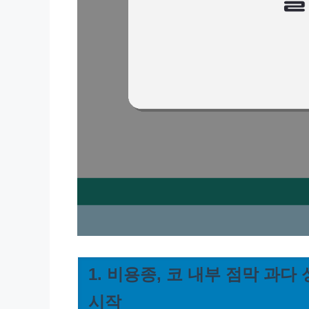
1. 비용종, 코 내부 점막 과다
시작