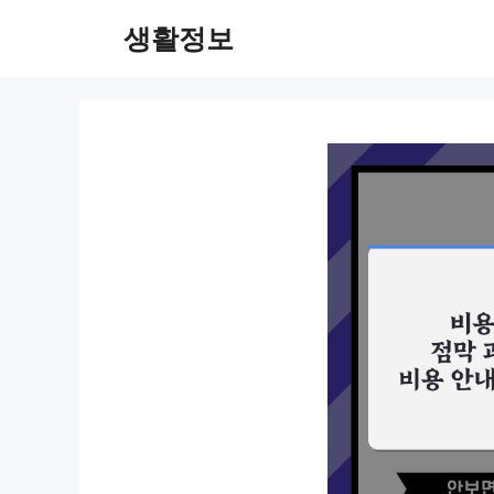
컨
생활정보
텐
츠
로
건
너
뛰
기