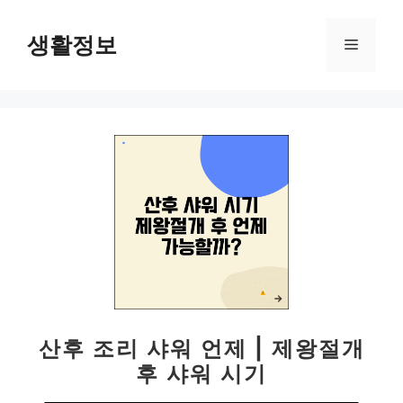
컨
텐
생활정보
메
츠
로
뉴
건
너
뛰
기
산후 조리 샤워 언제 | 제왕절개
후 샤워 시기