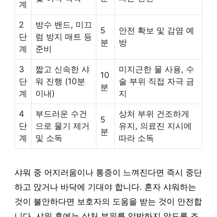
계
2
방수 밴드, 미끄
5
안전 확보 및 감염 예
단
럼 방지 매트 등
분
방
계
준비
3
짧고 신속한 샤
미지근한 물 사용, 수
10
단
워 진행 (10분
술 부위 직접 자극 금
분
계
이내)
지
4
부드러운 수건
상처 부위 건조하게
5
단
으로 물기 제거
유지, 의료진 지시에
분
계
및 소독
따라 소독
샤워 중 어지러움이나 통증이 느껴진다면 즉시 중단
하고 앉거나 바닥에 기대야 합니다. 혼자 샤워하는
것이 불안하다면 보호자의 도움을 받는 것이 안전합
니다. 샤워 후에는 상처 부위를 압박하지 않도록 조