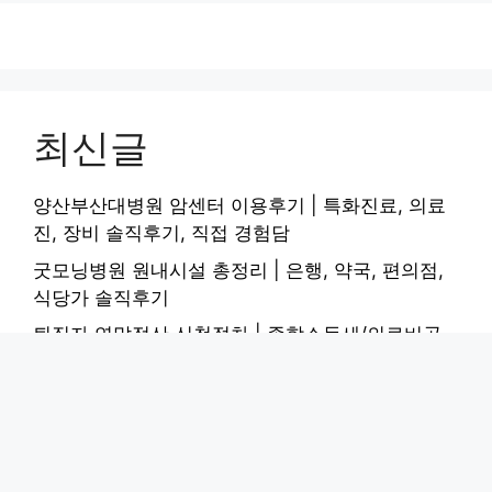
최신글
양산부산대병원 암센터 이용후기 | 특화진료, 의료
진, 장비 솔직후기, 직접 경험담
굿모닝병원 원내시설 총정리 | 은행, 약국, 편의점,
식당가 솔직후기
퇴직자 연말정산 신청절차 | 종합소득세/의료비공
제 + 환급액 계산 직접 해봤어요
명지병원 찾아오는길 정리 | 대중교통, 자가용, 주차
시설 직접 해봤어요
올리브오일 먹는법 건강 효과 높이기 | 가열 대신 생
으로! 직접 해봤어요