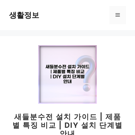
컨
텐
생활정보
메
츠
로
뉴
건
너
뛰
기
새들분수전 설치 가이드 | 제품
별 특징 비교 | DIY 설치 단계별
안내