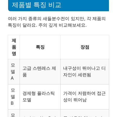
제품별 특징 비교
여러 가지 종류의 새들분수전이 있지만, 각 제품의
특징이 달라요. 주의 깊게 비교해보세요.
제
품
특징
장점
명
모
고급 스텐레스 제
내구성이 뛰어나고 디
델
품
자인이 세련됨
A
모
경제형 플라스틱
가격이 저렴하여 접근
델
모델
성이 뛰어남
B
모