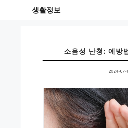
컨
생활정보
텐
츠
로
건
너
뛰
소음성 난청: 예방
기
2024-07-