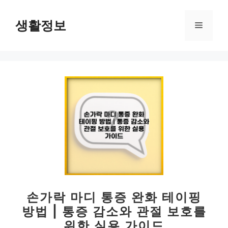
컨
텐
생활정보
메
츠
로
뉴
건
너
뛰
기
손가락 마디 통증 완화 테이핑
방법 | 통증 감소와 관절 보호를
위한 실용 가이드