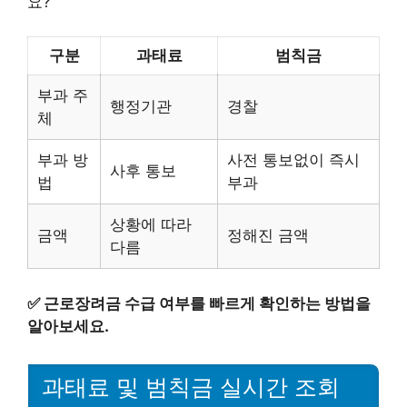
요?
구분
과태료
범칙금
부과 주
행정기관
경찰
체
부과 방
사전 통보없이 즉시
사후 통보
법
부과
상황에 따라
금액
정해진 금액
다름
✅
근로장려금 수급 여부를 빠르게 확인하는 방법을
알아보세요.
과태료 및 범칙금 실시간 조회