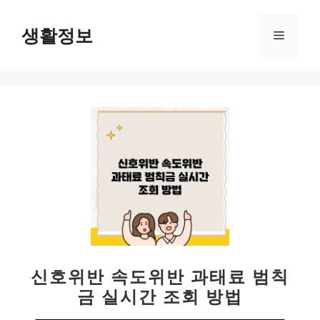
컨
텐
생활정보
메
츠
로
뉴
건
너
뛰
기
신호위반 속도위반 과태료 범칙
금 실시간 조회 방법