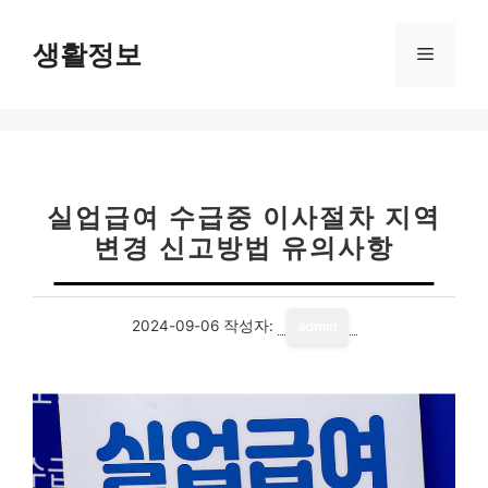
컨
텐
생활정보
메
츠
로
뉴
건
너
뛰
기
실업급여 수급중 이사절차 지역
변경 신고방법 유의사항
2024-09-06
작성자:
admin