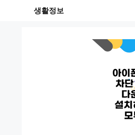
컨
생활정보
텐
츠
로
건
너
뛰
기