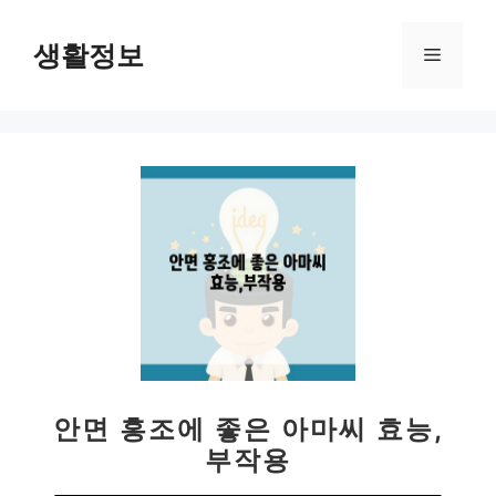
컨
텐
생활정보
메
츠
로
뉴
건
너
뛰
기
안면 홍조에 좋은 아마씨 효능,
부작용