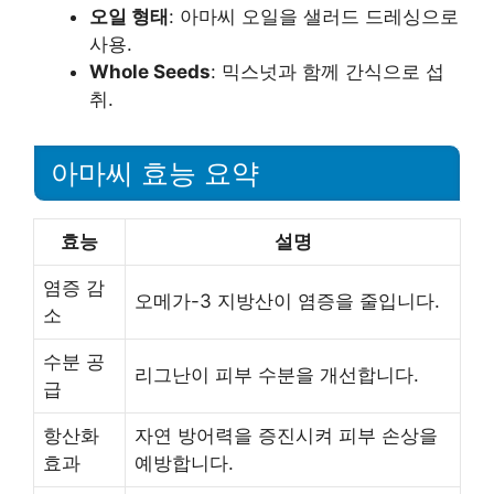
오일 형태
: 아마씨 오일을 샐러드 드레싱으로
사용.
Whole Seeds
: 믹스넛과 함께 간식으로 섭
취.
아마씨 효능 요약
효능
설명
염증 감
오메가-3 지방산이 염증을 줄입니다.
소
수분 공
리그난이 피부 수분을 개선합니다.
급
항산화
자연 방어력을 증진시켜 피부 손상을
효과
예방합니다.