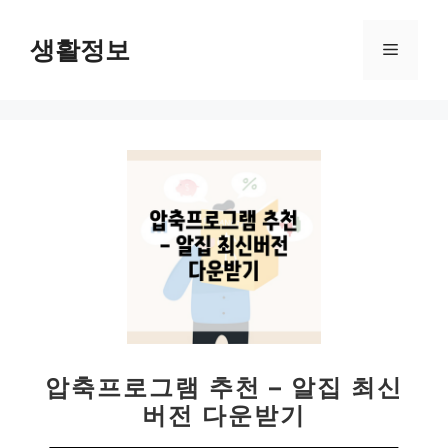
컨
텐
생활정보
메
츠
로
뉴
건
너
뛰
기
압축프로그램 추천 – 알집 최신
버전 다운받기