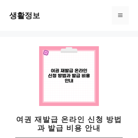
컨
텐
생활정보
메
츠
로
뉴
건
너
뛰
기
여권 재발급 온라인 신청 방법
과 발급 비용 안내