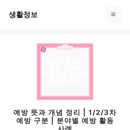
컨
텐
생활정보
메
츠
로
뉴
건
너
뛰
기
예방 뜻과 개념 정리 | 1/2/3차
예방 구분 | 분야별 예방 활동
사례