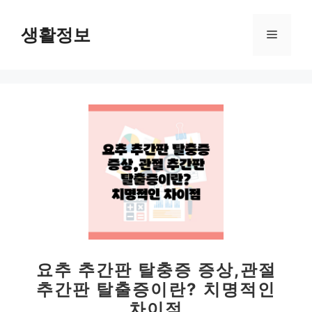
컨
텐
생활정보
메
츠
로
뉴
건
너
뛰
기
요추 추간판 탈충증 증상,관절
추간판 탈출증이란? 치명적인
차이점