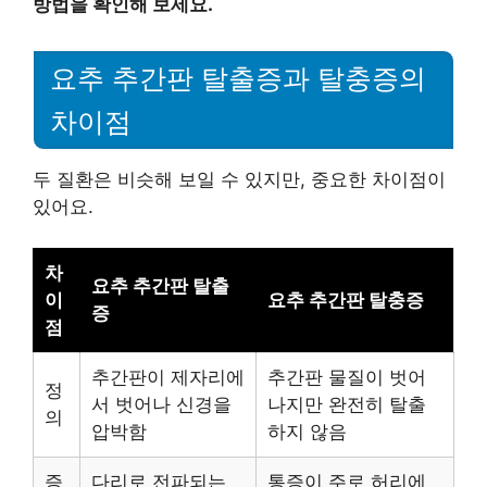
방법을 확인해 보세요.
요추 추간판 탈출증과 탈충증의
차이점
두 질환은 비슷해 보일 수 있지만, 중요한 차이점이
있어요.
차
요추 추간판 탈출
이
요추 추간판 탈충증
증
점
추간판이 제자리에
추간판 물질이 벗어
정
서 벗어나 신경을
나지만 완전히 탈출
의
압박함
하지 않음
증
다리로 전파되는
통증이 주로 허리에