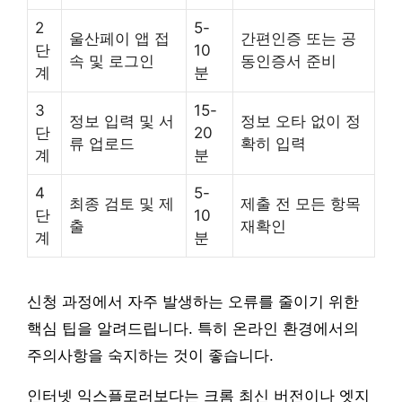
2
5-
울산페이 앱 접
간편인증 또는 공
단
10
속 및 로그인
동인증서 준비
계
분
3
15-
정보 입력 및 서
정보 오타 없이 정
단
20
류 업로드
확히 입력
계
분
4
5-
최종 검토 및 제
제출 전 모든 항목
단
10
출
재확인
계
분
신청 과정에서 자주 발생하는 오류를 줄이기 위한
핵심 팁을 알려드립니다. 특히 온라인 환경에서의
주의사항을 숙지하는 것이 좋습니다.
인터넷 익스플로러보다는 크롬 최신 버전이나 엣지