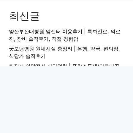
최신글
양산부산대병원 암센터 이용후기 | 특화진료, 의료
진, 장비 솔직후기, 직접 경험담
굿모닝병원 원내시설 총정리 | 은행, 약국, 편의점,
식당가 솔직후기
퇴직자 연말정산 신청절차 | 종합소득세/의료비공
제 + 환급액 계산 직접 해봤어요
명지병원 찾아오는길 정리 | 대중교통, 자가용, 주차
시설 직접 해봤어요
올리브오일 먹는법 건강 효과 높이기 | 가열 대신 생
으로! 직접 해봤어요