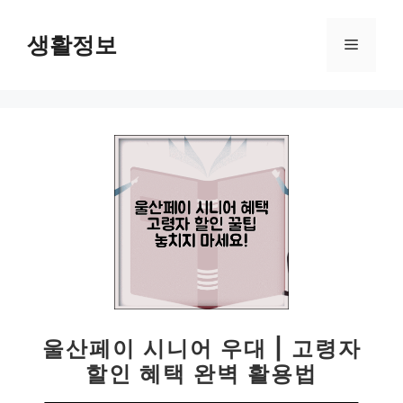
컨
텐
생활정보
메
츠
로
뉴
건
너
뛰
기
울산페이 시니어 우대 | 고령자
할인 혜택 완벽 활용법