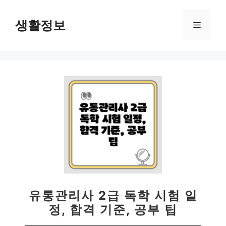
컨
텐
생활정보
메
츠
로
뉴
건
너
뛰
기
유통관리사 2급 독학 시험 일
정, 합격 기준, 공부 팁