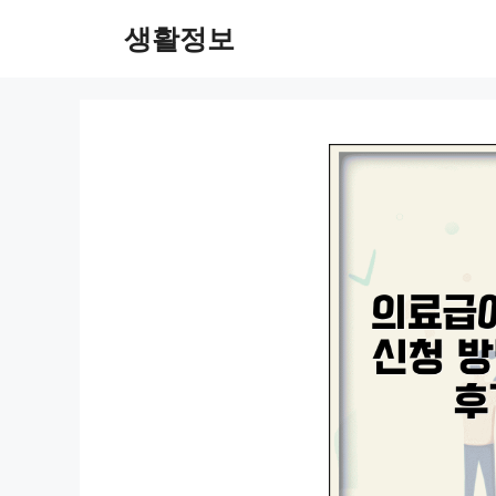
컨
생활정보
텐
츠
로
건
너
뛰
기