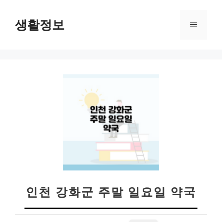
컨
텐
생활정보
메
츠
로
뉴
건
너
뛰
기
인천 강화군 주말 일요일 약국