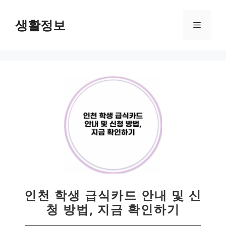
컨
텐
생활정보
메
츠
로
뉴
건
너
뛰
기
인천 학생 급식카드 안내 및 신
청 방법, 지금 확인하기