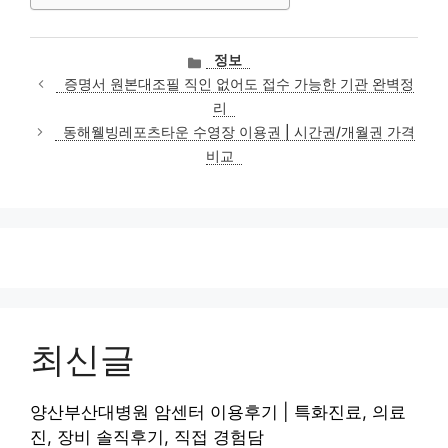
카
정보
테
증명서 원본대조필 직인 없어도 접수 가능한 기관 완벽정
고
리
리
동해웰빙레포츠타운 수영장 이용권 | 시간권/개월권 가격
비교
최신글
양산부산대병원 암센터 이용후기 | 특화진료, 의료
진, 장비 솔직후기, 직접 경험담